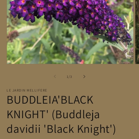
Ouvrir
Ou
le
le
média
mé
de
1
/
3
1
2
dans
da
une
un
LE JARDIN MELLIFERE
BUDDLEIA'BLACK
fenêtre
fe
modale
mo
KNIGHT' (Buddleja
davidii 'Black Knight')