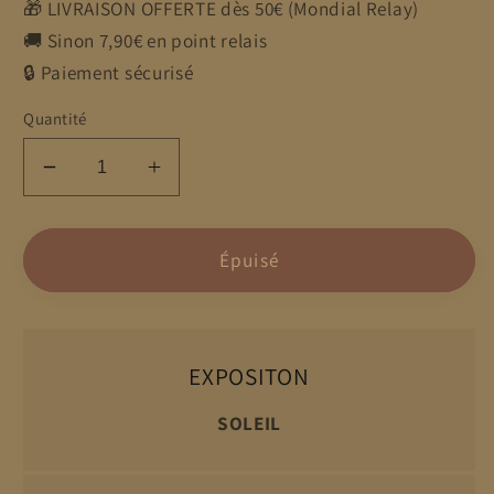
🎁 LIVRAISON OFFERTE dès 50€ (Mondial Relay)
🚚 Sinon 7,90€ en point relais
🔒 Paiement sécurisé
Quantité
Réduire
Augmenter
la
la
quantité
quantité
de
de
Épuisé
BUDDLEIA&#39;BLACK
BUDDLEIA&#39;BLACK
KNIGHT&#39;
KNIGHT&#39;
(Buddleja
(Buddleja
davidii
davidii
EXPOSITON
&#39;Black
&#39;Black
Knight&#39;)
Knight&#39;)
SOLEIL